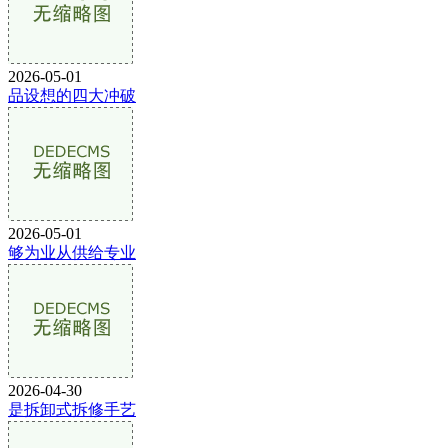
2026-05-01
品设想的四大冲破
2026-05-01
够为业从供给专业
2026-04-30
是拆卸式拆修手艺