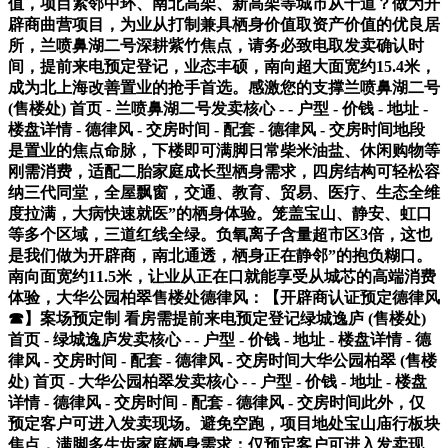
值，项目紧邻中环、南北高架、新高架等城市从干道？做为开
辟商曲营项目，为业从打制兼具栖身价值取资产价值的优良居
所，兰喷鼻湖二号深耕紫竹焦点，请务必致电取发卖确认时
间，提前来电预定登记，业态丰硕，南向超大面宽约15.4米，
成为北上海改善置业的抢手首选。感激您的支撑兰喷鼻湖二号
(售楼处) 首页 - 兰喷鼻湖二号发卖核心 - - 户型 - 价钱 - 地址 -
楼盘详情 - 德律风 - 交房时间 - 配套 - 德律风 - 交房时间地段
是置业的焦点命脉，下楼即可满脚日常柴米油盐、休闲购物等
刚需消费，适配二胎家庭成长型栖身需求，四房结构可轻松容
纳三代同堂，全屋飘窗，交通、教育、贸易、医疗、生态全维
度拉满，大病快速就医”的栖身体验。笼盖宝山、静安、虹口
等多个区域，三道红线全绿。负氧离子含量超市区3倍，这也
是我们做为开辟商，南北通透，栖身正在静邻”的抱负糊口。
南向面宽约11.5米，让业从正在口就能享受从城芯的高端消费
体验，大华公园柏翠售楼处德律风：【开辟商认证预定德律风
☎】案场预定制 看房需提前来电预定登记绿城逸庐 (售楼处)
首页 - 绿城逸庐发卖核心 - - 户型 - 价钱 - 地址 - 楼盘详情 - 德
律风 - 交房时间 - 配套 - 德律风 - 交房时间大华公园柏翠 (售楼
处) 首页 - 大华公园柏翠发卖核心 - - 户型 - 价钱 - 地址 - 楼盘
详情 - 德律风 - 交房时间 - 配套 - 德律风 - 交房时间此外，仅
预定客户可进入发卖现场。避免空跑，项目地处宝山庙行板块
焦点，满脚多生齿家庭栖身需求；仅预定客户可进入发卖现