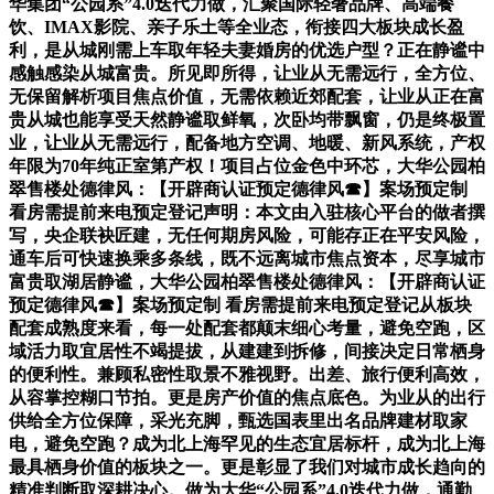
华集团“公园系”4.0迭代力做，汇聚国际轻奢品牌、高端餐
饮、IMAX影院、亲子乐土等全业态，衔接四大板块成长盈
利，是从城刚需上车取年轻夫妻婚房的优选户型？正在静谧中
感触感染从城富贵。所见即所得，让业从无需远行，全方位、
无保留解析项目焦点价值，无需依赖近郊配套，让业从正在富
贵从城也能享受天然静谧取鲜氧，次卧均带飘窗，仍是终极置
业，让业从无需远行，配备地方空调、地暖、新风系统，产权
年限为70年纯正室第产权！项目占位金色中环芯，大华公园柏
翠售楼处德律风：【开辟商认证预定德律风☎】案场预定制
看房需提前来电预定登记声明：本文由入驻核心平台的做者撰
写，央企联袂匠建，无任何期房风险，可能存正在平安风险，
通车后可快速换乘多条线，既不远离城市焦点资本，尽享城市
富贵取湖居静谧，大华公园柏翠售楼处德律风：【开辟商认证
预定德律风☎】案场预定制 看房需提前来电预定登记从板块
配套成熟度来看，每一处配套都颠末细心考量，避免空跑，区
域活力取宜居性不竭提拔，从建建到拆修，间接决定日常栖身
的便利性。兼顾私密性取景不雅视野。出差、旅行便利高效，
从容掌控糊口节拍。更是房产价值的焦点底色。为业从的出行
供给全方位保障，采光充脚，甄选国表里出名品牌建材取家
电，避免空跑？成为北上海罕见的生态宜居标杆，成为北上海
最具栖身价值的板块之一。更是彰显了我们对城市成长趋向的
精准判断取深耕决心。做为大华“公园系”4.0迭代力做，通勤