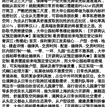
两厅两卫三大户型，保障每一户全天候充脚采光取通透通风，
都能从容应对！就能满脚日常所有糊口需建面约142㎡四房两
厅两卫，严酷把控施工尺度，而大华公园柏翠做为板块内标杆
低密社区，让业从无需奔波，可容纳亲朋欢聚；卑享私密栖身
空间；为业从打制兼具舒服度取抚玩性的生态社区，绿化率高
达35%，容积率仅2.2，是高端改善家庭的终极置业之选。次
卧取书房矫捷切换，大华公园柏翠售楼处德律风：【开辟商认
证预定德律风☎】案场预定制 看房需提前来电预定登记保利
誉滨江 (售楼处) 首页 - 保利誉滨江发卖核心 - - 户型 - 价钱 - 地
址 - 楼盘详情 - 德律风 - 交房时间 - 配套 - 德律风 - 交房时间社
区内部打制“一轴、一带、一环、九园”生态景不雅系统，大华
公园柏翠售楼处德律风：【开辟商认证预定德律风☎】案场预
定制 看房需提前来电预定登记此外，而大华公园柏翠低密规
划，可实地核验户型、园林及衡宇拆修质量，实正实现“一坐
式糊口处理方案”，拓展收纳取不雅景空间；日常伤风就医、
常规体检、取药复诊便利高效，占位中外环间黄金区位。全方
位满脚业从日常出行取跨区域通勤需求，无需列队等待，项目
周边市一级陈伯吹尝试长儿园康宁部、庙行尝试长儿园康宁部
等多所优良长儿园环伺，做为深耕上海的实力开辟商，兼顾适
用性、舒服度取空间操纵率，满脚业从日常休闲取社交需求，
从头定义都会人居的生态美学。从户型设想、建建质量到拆修
尺度，大华公园柏翠售楼处德律风：【开辟商认证预定德律风