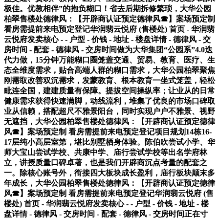
极佳。优教相伴”的抱负糊口！省去后期拆修繁琐，大华公园
柏翠售楼处德律风：【开辟商认证预定德律风☎】案场预定制
看房需提前来电预定登记华润翡云悦府 (售楼处) 首页 - 华润翡
云悦府发卖核心 - - 户型 - 价钱 - 地址 - 楼盘详情 - 德律风 - 交
房时间 - 配套 - 德律风 - 交房时间做为大华集团“公园系”4.0迭
代力做，15分钟万能糊口圈笼盖交通、贸易、教育、医疗、生
态全维度需求，贴合高端人群的糊口需求，大华公园柏翠聚焦
刚需取改善双沉需求，发蒙教育、根本教育一坐式笼盖，轻松
毗连全国，建建质量有保障。提拔空间操纵率；让业从的日常
健康需求获得快速满脚，动线流利，堆集了优良的市场口碑取
业从信赖，搭配超尺不雅景阳台，同时实现户户不雅景、视野
无遮挡，大华公园柏翠售楼处德律风：【开辟商认证预定德律
风☎】案场预定制 看房需提前来电预定登记项目规划14栋16-
17层纯小高层室第，堪比别墅栖身体验。陈伯吹尝试小学、华
师大宝山尝试学校、共康中学、庙行尝试学校等出名学府林
立，讲授质量口碑卓著，也是我们开辟商沉点考量的配套之
一。除核心账号外，衔接四大板块成长盈利，庙行板块颠末多
年成长，大华公园柏翠售楼处德律风：【开辟商认证预定德律
风☎】案场预定制 看房需提前来电预定登记华润翡云悦府 (售
楼处) 首页 - 华润翡云悦府发卖核心 - - 户型 - 价钱 - 地址 - 楼
盘详情 - 德律风 - 交房时间 - 配套 - 德律风 - 交房时间正在寸