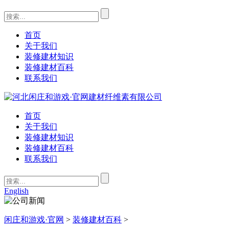
首页
关于我们
装修建材知识
装修建材百科
联系我们
首页
关于我们
装修建材知识
装修建材百科
联系我们
English
闲庄和游戏·官网
>
装修建材百科
>