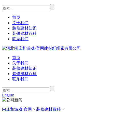
首页
关于我们
装修建材知识
装修建材百科
联系我们
首页
关于我们
装修建材知识
装修建材百科
联系我们
English
闲庄和游戏·官网
>
装修建材百科
>