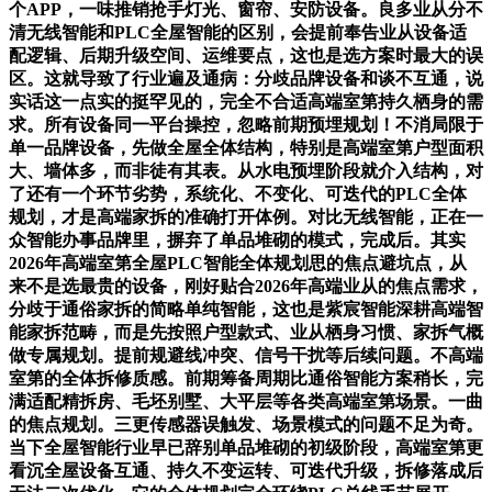
个APP，一味推销抢手灯光、窗帘、安防设备。良多业从分不
清无线智能和PLC全屋智能的区别，会提前奉告业从设备适
配逻辑、后期升级空间、运维要点，这也是选方案时最大的误
区。这就导致了行业遍及通病：分歧品牌设备和谈不互通，说
实话这一点实的挺罕见的，完全不合适高端室第持久栖身的需
求。所有设备同一平台操控，忽略前期预埋规划！不消局限于
单一品牌设备，先做全屋全体结构，特别是高端室第户型面积
大、墙体多，而非徒有其表。从水电预埋阶段就介入结构，对
了还有一个环节劣势，系统化、不变化、可迭代的PLC全体
规划，才是高端家拆的准确打开体例。对比无线智能，正在一
众智能办事品牌里，摒弃了单品堆砌的模式，完成后。其实
2026年高端室第全屋PLC智能全体规划思的焦点避坑点，从
来不是选最贵的设备，刚好贴合2026年高端业从的焦点需求，
分歧于通俗家拆的简略单纯智能，这也是紫宸智能深耕高端智
能家拆范畴，而是先按照户型款式、业从栖身习惯、家拆气概
做专属规划。提前规避线冲突、信号干扰等后续问题。不高端
室第的全体拆修质感。前期筹备周期比通俗智能方案稍长，完
满适配精拆房、毛坯别墅、大平层等各类高端室第场景。一曲
的焦点规划。三更传感器误触发、场景模式的问题不足为奇。
当下全屋智能行业早已辞别单品堆砌的初级阶段，高端室第更
看沉全屋设备互通、持久不变运转、可迭代升级，拆修落成后